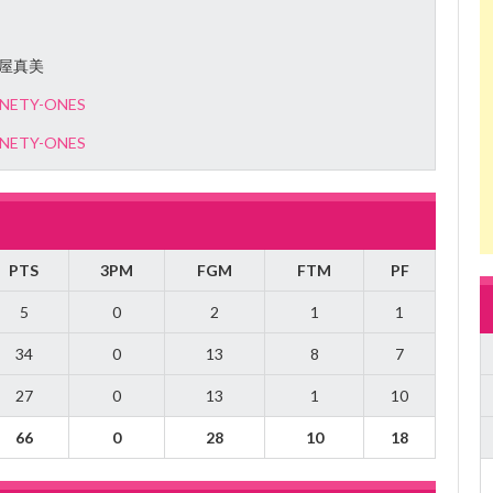
屋真美
INETY-ONES
INETY-ONES
PTS
3PM
FGM
FTM
PF
5
0
2
1
1
34
0
13
8
7
27
0
13
1
10
66
0
28
10
18