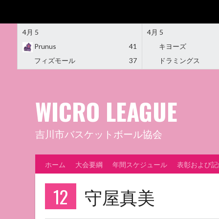
4月 5
4月 5
Prunus
41
キヨーズ
フィズモール
37
ドラミングス
Skip
to
content
WICRO LEAGUE
吉川市バスケットボール協会
ホーム
大会要綱
年間スケジュール
表彰および記
12
守屋真美