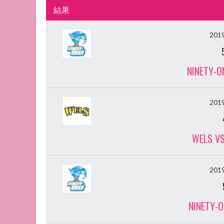
結果
20
NINETY-O
20
WELS VS
20
NINETY-