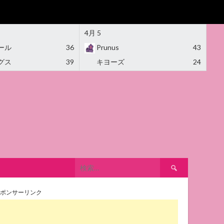
4月 5
ール
36
Prunus
43
グス
39
キヨーズ
24
検
索:
ポンサーリンク