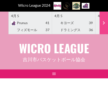
Wicro League 2024
4月 5
4月 5
4月 5
Prunus
41
キヨーズ
39
M
フィズモール
37
ドラミングス
36
Am
Skip
WICRO LEAGUE
to
content
吉川市バスケットボール協会