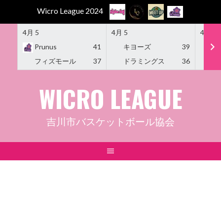
Wicro League 2024
4月 5
4月 5
4月 5
Prunus
41
キヨーズ
39
M
フィズモール
37
ドラミングス
36
Am
Skip
WICRO LEAGUE
to
content
吉川市バスケットボール協会