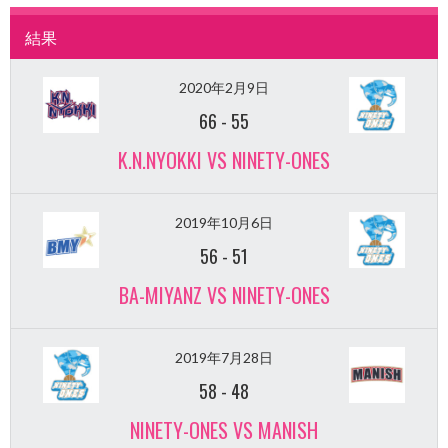
結果
2020年2月9日
66
-
55
K.N.NYOKKI VS NINETY-ONES
2019年10月6日
56
-
51
BA-MIYANZ VS NINETY-ONES
2019年7月28日
58
-
48
NINETY-ONES VS MANISH