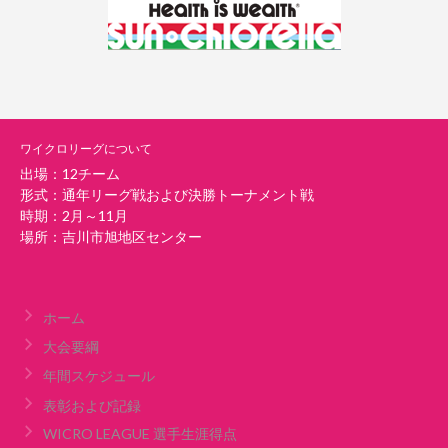
ワイクロリーグについて
出場：12チーム
形式：通年リーグ戦および決勝トーナメント戦
時期：2月～11月
場所：吉川市旭地区センター
ホーム
大会要綱
年間スケジュール
表彰および記録
WICRO LEAGUE 選手生涯得点