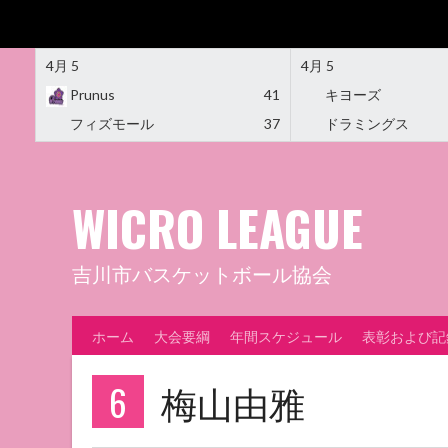
4月 5
4月 5
Prunus
41
キヨーズ
フィズモール
37
ドラミングス
Skip
to
content
WICRO LEAGUE
吉川市バスケットボール協会
ホーム
大会要綱
年間スケジュール
表彰および記
6
梅山由雅