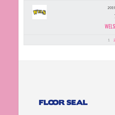
20
WELS
1