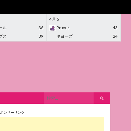
4月 5
ール
36
Prunus
43
グス
39
キヨーズ
24
検
索:
ポンサーリンク