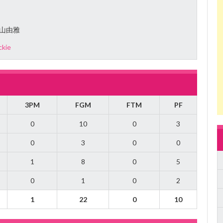
山由雅
ckie
3PM
FGM
FTM
PF
0
10
0
3
0
3
0
0
1
8
0
5
0
1
0
2
1
22
0
10