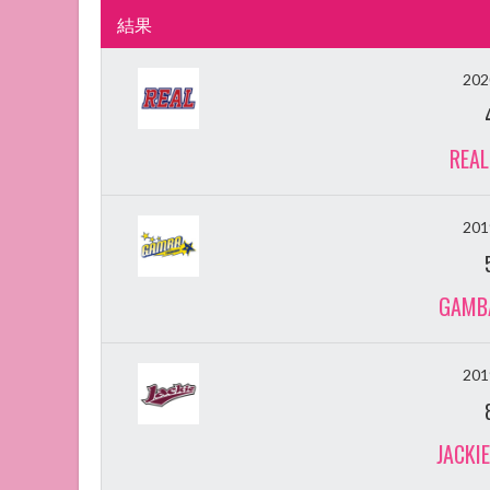
結果
20
REAL
20
GAMBA
20
JACKI