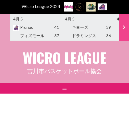
Wicro League 2024
4月 5
4月 5
4月 5
Prunus
41
キヨーズ
39
M
フィズモール
37
ドラミングス
36
Am
Skip
WICRO LEAGUE
to
content
吉川市バスケットボール協会