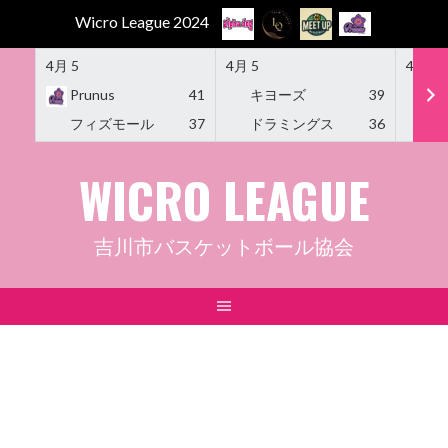
Wicro League 2024
4月 5
4月 5
4月 5
Prunus
41
キヨーズ
39
M
フィズモール
37
ドラミングス
36
Am
Skip
WICRO LEAGUE
to
content
吉川市バスケットボール協会