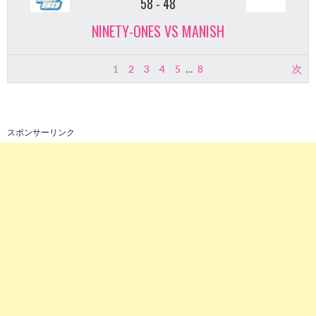
58
-
48
NINETY-ONES VS MANISH
1
2
3
4
5
…
8
次
スポンサーリンク