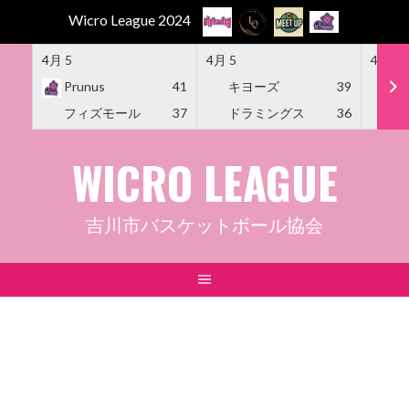
Wicro League 2024
4月 5
4月 5
4月 5
Prunus
41
キヨーズ
39
M
フィズモール
37
ドラミングス
36
Am
Skip
WICRO LEAGUE
to
content
吉川市バスケットボール協会