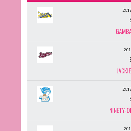
20
GAMBA
20
JACKI
20
NINETY-O
20