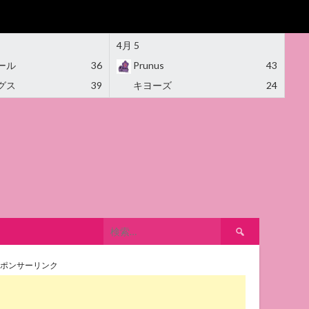
4月 5
ール
36
Prunus
43
グス
39
キヨーズ
24
検
索:
ポンサーリンク