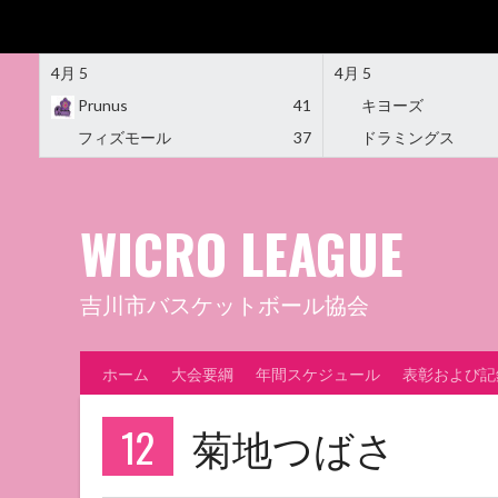
4月 5
4月 5
Prunus
41
キヨーズ
フィズモール
37
ドラミングス
Skip
to
content
WICRO LEAGUE
吉川市バスケットボール協会
ホーム
大会要綱
年間スケジュール
表彰および記
12
菊地つばさ